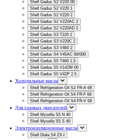
Shell Gadus S2 V220 00
Shell Gadus S2 V220 1
Shell Gadus S2 V220 2
Shell Gadus S2 V220AC 2
Shell Gadus S2 V220AD 2
Shell Gadus S3 T220 2
Shell Gadus S3 V220C 2
Shell Gadus S3 V460 2
Shell Gadus S4 V45AC 00/000
Shell Gadus S5 T460 1,5
Shell Gadus S5 V142W 00
Shell Gadus S5 V42P 2.5
Холодильные масла
Shell Refrigeration Oil S2 FR-A 68
Shell Refrigeration Oil S4 FR-F 68
Shell Refrigeration Oil S4 FR-V 68
Для газовых двигателей
Shell Mysella S5 N 40
Shell Mysella S5 S 40
Электроизоляционные масла
Shell Diala S4 ZX-I