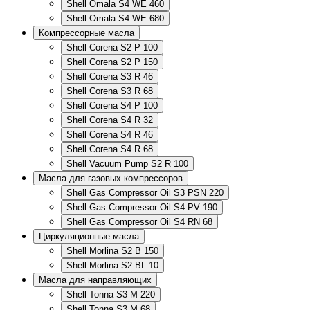
Shell Omala S4 WE 460
Shell Omala S4 WE 680
Компрессорные масла
Shell Corena S2 P 100
Shell Corena S2 P 150
Shell Corena S3 R 46
Shell Corena S3 R 68
Shell Corena S4 P 100
Shell Corena S4 R 32
Shell Corena S4 R 46
Shell Corena S4 R 68
Shell Vacuum Pump S2 R 100
Масла для газовых компрессоров
Shell Gas Compressor Oil S3 PSN 220
Shell Gas Compressor Oil S4 PV 190
Shell Gas Compressor Oil S4 RN 68
Циркуляционные масла
Shell Morlina S2 B 150
Shell Morlina S2 BL 10
Масла для направляющих
Shell Tonna S3 M 220
Shell Tonna S3 M 68