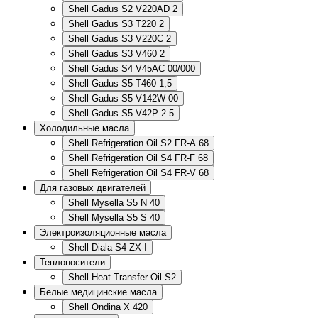
Shell Gadus S2 V220AD 2
Shell Gadus S3 T220 2
Shell Gadus S3 V220C 2
Shell Gadus S3 V460 2
Shell Gadus S4 V45AC 00/000
Shell Gadus S5 T460 1,5
Shell Gadus S5 V142W 00
Shell Gadus S5 V42P 2.5
Холодильные масла
Shell Refrigeration Oil S2 FR-A 68
Shell Refrigeration Oil S4 FR-F 68
Shell Refrigeration Oil S4 FR-V 68
Для газовых двигателей
Shell Mysella S5 N 40
Shell Mysella S5 S 40
Электроизоляционные масла
Shell Diala S4 ZX-I
Теплоносители
Shell Heat Transfer Oil S2
Белые медицинские масла
Shell Ondina X 420