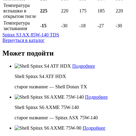
Температура
вспышки в
225
220
175
185
220
открытом тигле
Температура
-15
-30
-18
-27
-30
застывания
Spirax S3 AX 85W-140 TDS
Вернуться в каталог
Может подойти
Подробнее
Shell Spirax S4 ATF HDX
старое название — Shell Donax TX
Подробнее
Shell Spirax S6 AXME 75W-140
старое название — Spirax ASX 75W-140
Подробнее