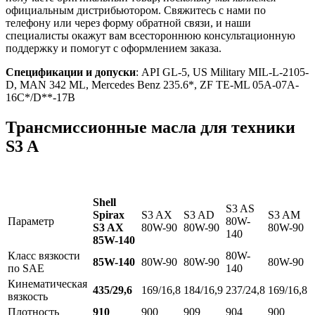
официальным дистрибьютором. Свяжитесь с нами по
телефону или через форму обратной связи, и наши
специалисты окажут вам всестороннюю консультационную
поддержку и помогут с оформлением заказа.
Спецификации и допуски
: API GL-5, US Military MIL-L-2105-
D, MAN 342 ML, Mercedes Benz 235.6*, ZF TE-ML 05A-07A-
16C*/D**-17B
Трансмиссионные масла для техники
S3 A
Shell
S3 AS
Spirax
S3 AX
S3 AD
S3 AM
Параметр
80W-
S3 AX
80W-90
80W-90
80W-90
140
85W-140
Класс вязкости
80W-
85W-140
80W-90
80W-90
80W-90
по SAE
140
Кинематическая
435/29,6
169/16,8
184/16,9
237/24,8
169/16,8
вязкость
Плотность
910
900
909
904
900