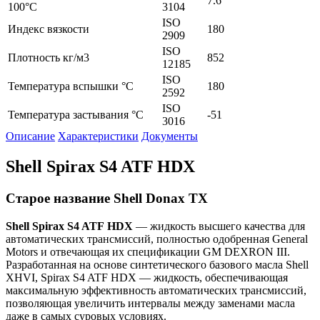
7.6
100°C
3104
ISO
Индекс вязкости
180
2909
ISO
Плотность кг/м3
852
12185
ISO
Температура вспышки °C
180
2592
ISO
Температура застывания °C
-51
3016
Описание
Характеристики
Документы
Shell Spirax S4 ATF HDX
Старое название Shell Donax TX
Shell
Spirax
S
4
ATF
HDX
— жидкость высшего качества для
автоматических трансмиссий, полностью одобренная General
Motors и отвечающая их спецификации GM DEXRON III.
Разработанная на основе синтетического базового масла Shell
XHVI, Spirax S4 ATF HDX — жидкость, обеспечивающая
максимальную эффективность автоматических трансмиссий,
позволяющая увеличить интервалы между заменами масла
даже в самых суровых условиях.