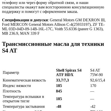
телефону или через форму обратной связи, и наши
специалисты окажут вам всестороннюю консультационную
поддержку и помогут с оформлением заказа.
Спецификации и допуски
: General Motors GM DEXRON III,
Ford MERCON General Motors Allison C-4(25933197), ZF TE-
ML 03D-04D-09-14B-16L-17C, Voith 55.6336 (ранее G 1363),
MB 236.9, MAN 339 F
Трансмиссионные масла для техники
S4 AT
Shell Spirax S4
S4 AT
Параметр
ATF HDX
75W-90
Кинематическая вязкость
33,7/7,3
92,6/15,4
Индекс вязкости
185
170
Плотность
845
—
Температура вспышки в
185
—
открытом тигле
Температура застывания
-48
-42