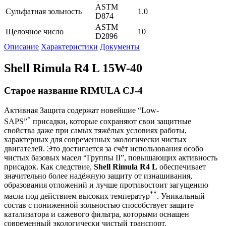
ASTM
Сульфатная зольность
1.0
D874
ASTM
Щелочное число
10
D2896
Описание
Характеристики
Документы
Shell Rimula R4 L 15W-40
Старое название RIMULA CJ-4
Активная Защита содержат новейшие “Low-
*
SAPS”
присадки, которые сохраняют свои защитные
свойства даже при самых тяжёлых условиях работы,
характерных для современных экологически чистых
двигателей. Это достигается за счёт использования особо
чистых базовых масел “Группы II”, повышающих активность
присадок. Как следствие,
Shell Rimula R4 L
обеспечивает
значительно более надёжную защиту от изнашивания,
образования отложений и лучше противостоит загущению
**
масла под действием высоких температур
. Уникальный
состав с пониженной зольностью способствует защите
катализатора и сажевого фильтра, которыми оснащен
современный экологически чистый транспорт.