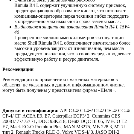
Rimula R4 L содержит улучшенную систему присадок,
предотвращающих образование кислот, что позволяет
компаниям-операторам парка техники гибко подходить
к определению максимального срока замены масла.
Выдающаяся защита от изнашивания
Rimula
R
4
L
15
W
-
40
Проверенное миллионами километров эксплуатации
масло Shell Rimula R4 L обеспечивает значительно более
высокий уровень защиты от изнашивания, чем масла
предыдущего поколения, что в свою очередь продлевает
эффективную работу и ресурс двигателя.
Рекомендации
Рекомендации по применению смазочных материалов в
областях, не указанных в данном информационном листке,
могут быть получены у представителя фирмы «Шелл».
Допуски и спецификации:
API CJ-4/ CI-4+/ CI-4/ CH-4/ CG-4/
CF-4/ CF, ACEA E9, E7, Caterpillar ECF3/ 2, Cummins CES
20081/ 77/ 72/ 71, DDC 93K218, Deutz DQC III-05, IVECO T2
E7, Mack EO-O Premium Plus, MAN M3275, MB 228.3, MTU
тип 2, Renault Trucks RLD-3, Volvo VDS-4/ 3, JASO DH-2,