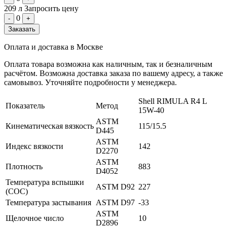
209 л
Запросить цену
0
-
+
Заказать
Оплата и доставка в Москве
Оплата товара возможна как наличным, так и безналичным
расчётом. Возможна доставка заказа по вашему адресу, а также
самовывоз. Уточняйте подробности у менеджера.
Shell RIMULA R4 L
Показатель
Метод
15W-40
ASTM
Кинематическая вязкость
115/15.5
D445
ASTM
Индекс вязкости
142
D2270
ASTM
Плотность
883
D4052
Температура вспышки
ASTM D92
227
(СОС)
Температура застывания
ASTM D97
-33
ASTM
Щелочное число
10
D2896