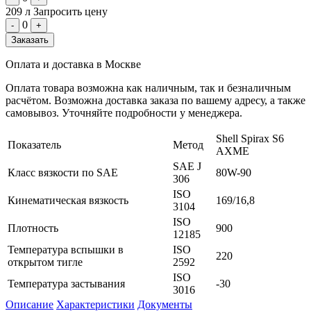
209 л
Запросить цену
0
-
+
Заказать
Оплата и доставка в Москве
Оплата товара возможна как наличным, так и безналичным
расчётом. Возможна доставка заказа по вашему адресу, а также
самовывоз. Уточняйте подробности у менеджера.
Shell Spirax S6
Показатель
Метод
AXME
SAE J
Класс вязкости по SAE
80W-90
306
ISO
Кинематическая вязкость
169/16,8
3104
ISO
Плотность
900
12185
Температура вспышки в
ISO
220
открытом тигле
2592
ISO
Температура застывания
-30
3016
Описание
Характеристики
Документы