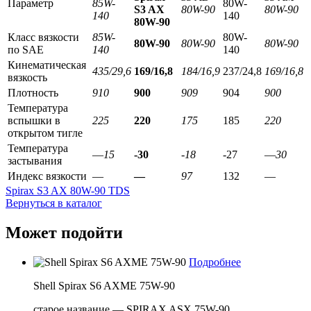
Параметр
85W-
80W-
S
3
AX
80W-90
80W-90
140
140
80
W
-90
Класс вязкости
85W-
80W-
80W-90
80W-90
80W-90
по SAE
140
140
Кинематическая
435/29,6
169/16,8
184/16,9
237/24,8
169/16,8
вязкость
Плотность
910
900
909
904
900
Температура
вспышки в
225
220
175
185
220
открытом тигле
Температура
—
15
-30
-18
-27
—
30
застывания
Индекс вязкости
—
—
97
132
—
Spirax S3 AX 80W-90 TDS
Вернуться в каталог
Может подойти
Подробнее
Shell Spirax S6 AXME 75W-90
старое название — SPIRAX ASX 75W-90