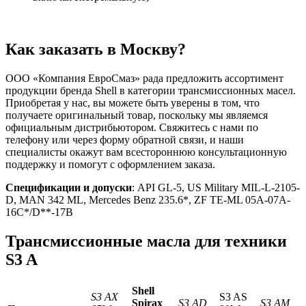
Как заказать в Москву?
ООО «Компания ЕвроСмаз» рада предложить ассортимент
продукции бренда Shell в категории трансмиссионных масел.
Приобретая у нас, вы можете быть уверены в том, что
получаете оригинальный товар, поскольку мы являемся
официальным дистрибьютором. Свяжитесь с нами по
телефону или через форму обратной связи, и наши
специалисты окажут вам всестороннюю консультационную
поддержку и помогут с оформлением заказа.
Спецификации и допуски
: API GL-5, US Military MIL-L-2105-
D, MAN 342 ML, Mercedes Benz 235.6*, ZF TE-ML 05A-07A-
16C*/D**-17B
Трансмиссионные масла для техники
S3 A
Shell
S3 AX
S3 AS
Spirax
S3 AD
S3 AM