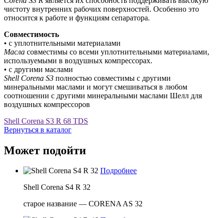
Corena
S
3
R
является их способность поддерживать высокую
чистоту внутренних рабочих поверхностей. Особенно это
относится к работе и функциям сепаратора.
Совместимость
• с уплотнительными материалами
Масла
совместимы со всеми уплотнительными материалами,
используемыми в воздушных компрессорах.
• с другими маслами
Shell
Corena
S
3
полностью совместимы с другими
минеральными маслами и могут смешиваться в любом
соотношении с другими минеральными маслами Шелл для
воздушных компрессоров
Shell Corena S3 R 68 TDS
Вернуться в каталог
Может подойти
Подробнее
Shell Corena S4 R 32
старое название — CORENA AS 32