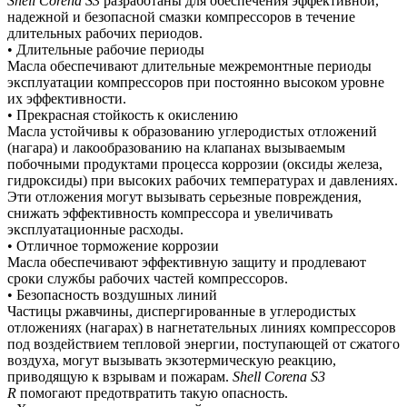
Shell
Corena
S
3
разработаны для обеспечения эффективной,
надежной и безопасной смазки компрессоров в течение
длительных рабочих периодов.
• Длительные рабочие периоды
Масла обеспечивают длительные межремонтные периоды
эксплуатации компрессоров при постоянно высоком уровне
их эффективности.
• Прекрасная стойкость к окислению
Масла устойчивы к образованию углеродистых отложений
(нагара) и лакообразованию на клапанах вызываемым
побочными продуктами процесса коррозии (оксиды железа,
гидроксиды) при высоких рабочих температурах и давлениях.
Эти отложения могут вызывать серьезные повреждения,
снижать эффективность компрессора и увеличивать
эксплуатационные расходы.
• Отличное торможение коррозии
Масла обеспечивают эффективную защиту и продлевают
сроки службы рабочих частей компрессоров.
• Безопасность воздушных линий
Частицы ржавчины, диспергированные в углеродистых
отложениях (нагарах) в нагнетательных линиях компрессоров
под воздействием тепловой энергии, поступающей от сжатого
воздуха, могут вызывать экзотермическую реакцию,
приводящую к взрывам и пожарам.
Shell
Corena
S
3
R
помогают предотвратить такую опасность.