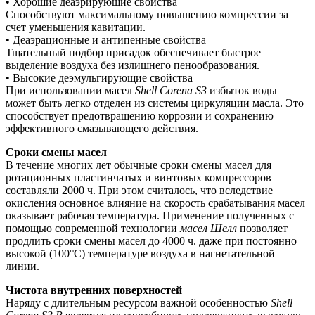
• Хорошие деаэрирующие свойства
Способствуют максимальному повышению компрессии за
счет уменьшения кавитации.
• Деаэрационные и антипенные свойства
Тщательный подбор присадок обеспечивает быстрое
выделение воздуха без излишнего пенообразования.
• Высокие деэмульгирующие свойства
При использовании масел
Shell
Corena
S
3
избыток воды
может быть легко отделен из системы циркуляции масла. Это
способствует предотвращению коррозии и сохранению
эффективного смазывающего действия.
Сроки смены масел
В течение многих лет обычные сроки смены масел для
ротационных пластинчатых и винтовых компрессоров
составляли 2000 ч. При этом считалось, что вследствие
окисления основное влияние на скорость срабатывания масел
оказывает рабочая температура. Применение полученных с
помощью современной технологии
масел Шелл
позволяет
продлить сроки смены масел до 4000 ч. даже при постоянно
высокой (100°С) температуре воздуха в нагнетательной
линии.
Чистота внутренних поверхностей
Наряду с длительным ресурсом важной особенностью
Shell