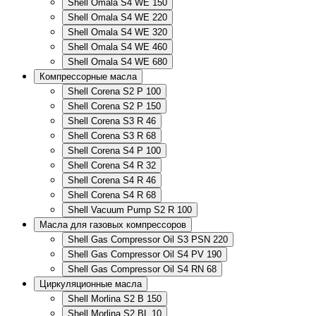
Shell Omala S4 WE 150
Shell Omala S4 WE 220
Shell Omala S4 WE 320
Shell Omala S4 WE 460
Shell Omala S4 WE 680
Компрессорные масла
Shell Corena S2 P 100
Shell Corena S2 P 150
Shell Corena S3 R 46
Shell Corena S3 R 68
Shell Corena S4 P 100
Shell Corena S4 R 32
Shell Corena S4 R 46
Shell Corena S4 R 68
Shell Vacuum Pump S2 R 100
Масла для газовых компрессоров
Shell Gas Compressor Oil S3 PSN 220
Shell Gas Compressor Oil S4 PV 190
Shell Gas Compressor Oil S4 RN 68
Циркуляционные масла
Shell Morlina S2 B 150
Shell Morlina S2 BL 10