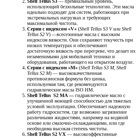
Shell
Tellus
S
3
— премиальный уровень,
использующий беззольные технологии. Эти масла
идеально подходят для систем, работающих при
экстремальных нагрузках и требующих
максимальной чистоты.
Серии с индексом «
V
«
(
Shell
Tellus
S
3
V
или
Shell
Tellus
S
2
V
) —всесезонные масла с высоким
индексом вязкости. Они сохраняют текучесть при
низких температурах и обеспечивают
достаточную вязкость при перегреве, что делает их
незаменимыми для мобильной техники и
оборудования, работающего на открытом воздухе.
Серии с индексом «
M
«
(
Shell
Tellus
S
3
M
,
Shell
Tellus
S
2
M
) — высококачественная
противоизносная формула без цинка,
используемая там, где рекомендуются
гидравлические масла ISO HM.
Shell
Tellus
S
2
MA
—
гидравлическое масло с
улучшенной моющей способностью для тяжелых
условий эксплуатации. Обеспечивает надежную
работу гидросистем, где возможно загрязнение
различными жидкостями, например на водяной
основе или смазочно-охлаждающими, или где
необходима высокая степень чистоты.
Shell Tellus S2 VX
— высокоэффективные